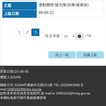
徵
運動團體-陽光隊(排舞/健康操)
信
99-06-23
疫
苗
注
1
2
3
射
每頁筆數
/
56
口
罩
販
回上一頁
回最上面
賣
預
:::
更新日期
115-08-05
防
針
瀏覽人次
5266
聯絡方式:31044竹東鎮中正路221號 TEL:(03)5943566 E-
回
mail:
1000152@hchg.gov.tw
首
如對本所有任何意見或疑問 請 mail to 1000152@hchg.gov.tw
頁
本網站為新竹縣竹東鎮版權所有