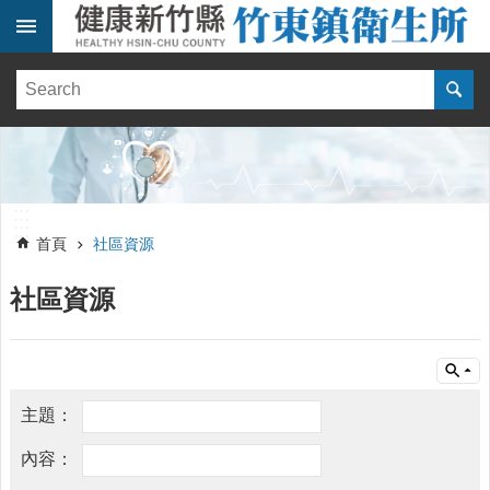
跳到主要內容區塊
:::
健
康
訊
息
單
:::
位
:::
簡
首頁
社區資源
介
社區資源
便
民
服
務
線
上
報
名