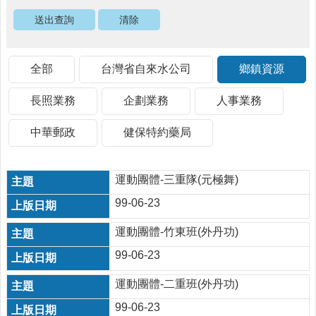
醫
療
資
源
全部
台灣省自來水公司
鄉鎮資源
社
長照業務
企劃業務
人事業務
區
資
中華郵政
健保特約藥局
源
門
診
運動團體-三重隊(元極舞)
時
99-06-23
間
表
運動團體-竹東班(外丹功)
預
99-06-23
防
與
運動團體-二重班(外丹功)
注
99-06-23
射