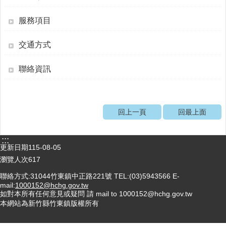
醫
服務項目
療
資
交通方式
源
社
聯絡資訊
區
資
源
回上一頁
回最上面
門
診
時
:::
更新日期
115-08-05
間
表
瀏覽人次
617
聯絡方式:31044竹東鎮中正路221號 TEL:(03)5943566 E-
預
mail:
1000152@hchg.gov.tw
防
如對本所有任何意見或疑問 請 mail to 1000152@hchg.gov.tw
與
本網站為新竹縣竹東鎮版權所有
注
射