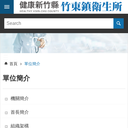
跳到主要內容區塊
:::
健
康
訊
息
單
:::
位
:::
簡
首頁
單位簡介
介
單位簡介
便
民
服
務
機關簡介
線
首長簡介
上
報
名
組織架構