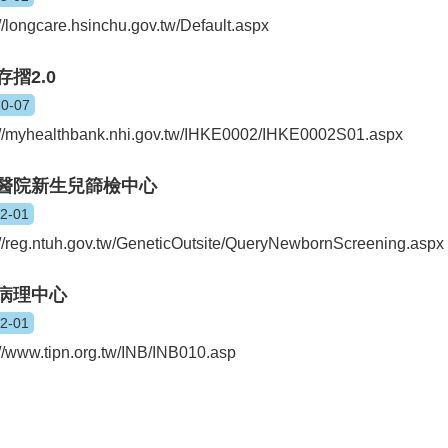
://longcare.hsinchu.gov.tw/Default.aspx
存摺2.0
10-07
://myhealthbank.nhi.gov.tw/IHKE0002/IHKE0002S01.aspx
醫院新生兒篩檢中心
02-01
://reg.ntuh.gov.tw/GeneticOutsite/QueryNewbornScreening.aspx
病理中心
02-01
://www.tipn.org.tw/INB/INB010.asp