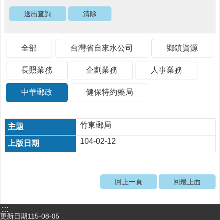
醫
療
資
源
全部
台灣省自來水公司
鄉鎮資源
社
長照業務
企劃業務
人事業務
區
資
中華郵政
健保特約藥局
源
門
診
竹東郵局
時
104-02-12
間
表
預
回上一頁
回最上面
防
與
注
:::
射
更新日期
115-08-05