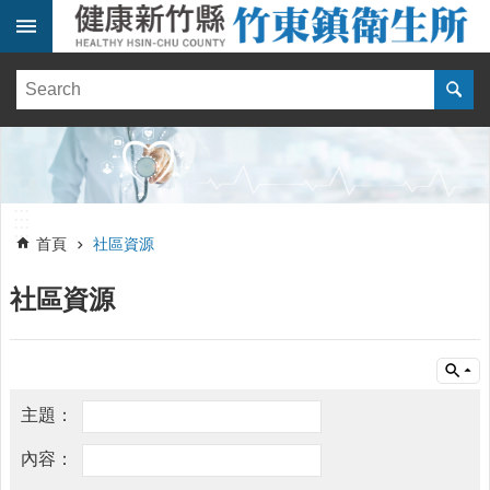
跳到主要內容區塊
:::
健
康
訊
息
單
:::
位
:::
簡
首頁
社區資源
介
社區資源
便
民
服
務
線
上
報
名