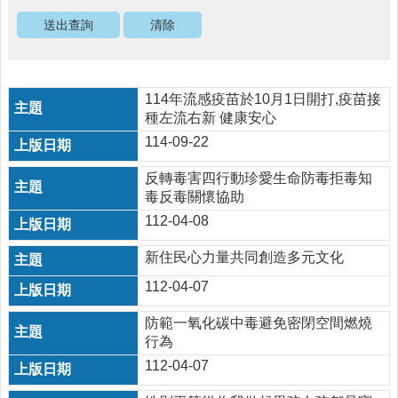
醫
療
資
源
114年流感疫苗於10月1日開打,疫苗接
社
種左流右新 健康安心
區
114-09-22
資
源
反轉毒害四行動珍愛生命防毒拒毒知
毒反毒關懷協助
門
112-04-08
診
時
新住民心力量共同創造多元文化
間
表
112-04-07
預
防範一氧化碳中毒避免密閉空間燃燒
防
行為
與
112-04-07
注
射