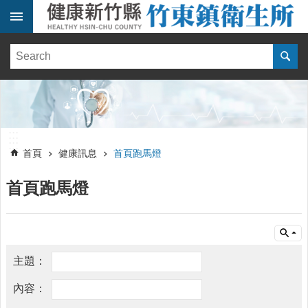
跳到主要內容區塊
:::
健
康
訊
息
單
:::
位
:::
簡
首頁
健康訊息
首頁跑馬燈
介
首頁跑馬燈
便
民
服
務
線
上
報
名