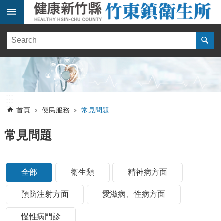
跳到主要內容區塊
:::
健
康
訊
息
單
:::
位
:::
簡
首頁
便民服務
常見問題
介
常見問題
便
民
服
務
全部
衛生類
精神病方面
線
預防注射方面
愛滋病、性病方面
上
報
慢性病門診
名