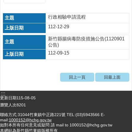
醫
療
行政相驗申請流程
資
112-12-29
源
社
新竹縣腸病毒防疫措施公告(1120901
區
公告)
資
112-09-15
源
門
診
回上一頁
回最上面
時
間
:::
表
更新日期
115-08-05
預
瀏覽人次
8201
防
聯絡方式:31044竹東鎮中正路221號 TEL:(03)5943566 E-
與
mail:
1000152@hchg.gov.tw
注
如對本所有任何意見或疑問 請 mail to 1000152@hchg.gov.tw
射
本網站為新竹縣竹東鎮版權所有