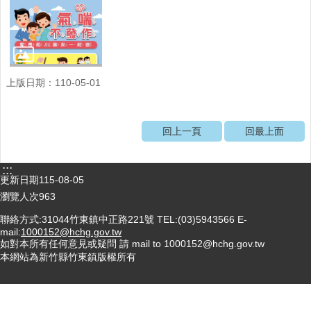
醫
療
資
源
上版日期：110-05-01
社
區
資
回上一頁
回最上面
源
門
:::
診
更新日期
115-08-05
時
瀏覽人次
963
間
表
聯絡方式:31044竹東鎮中正路221號 TEL:(03)5943566 E-
mail:
1000152@hchg.gov.tw
如對本所有任何意見或疑問 請 mail to 1000152@hchg.gov.tw
預
本網站為新竹縣竹東鎮版權所有
防
與
注
射