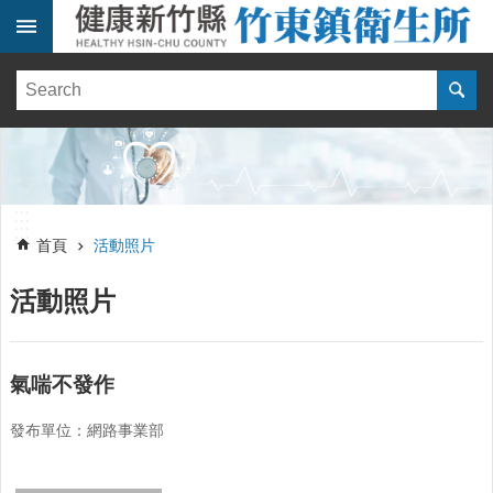
跳到主要內容區塊
:::
健
康
訊
息
單
:::
位
:::
簡
首頁
活動照片
介
活動照片
便
民
服
務
氣喘不發作
線
發布單位：網路事業部
上
報
名