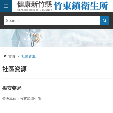
跳到主要內容區塊
:::
健
康
訊
息
單
:::
位
:::
簡
首頁
社區資源
介
社區資源
便
民
服
務
振安藥局
線
發布單位：竹東鎮衛生所
上
報
名