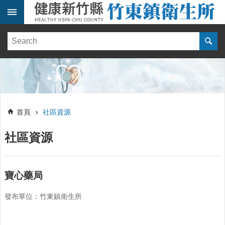
跳到主要內容區塊
:::
健
康
訊
息
單
:::
位
:::
簡
首頁
社區資源
介
社區資源
便
民
服
務
寶心藥局
線
發布單位：竹東鎮衛生所
上
報
名