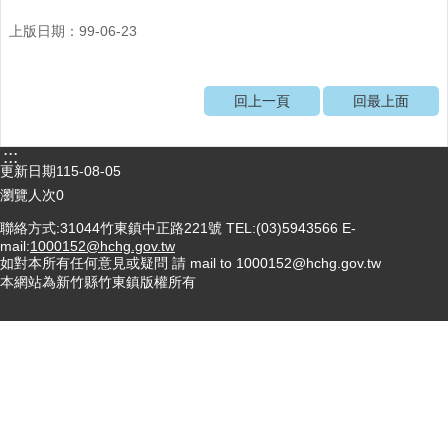
醫
上版日期：99-06-23
療
資
源
回上一頁
回最上面
社
區
:::
更新日期
115-08-05
資
源
瀏覽人次
0
聯絡方式:31044竹東鎮中正路221號 TEL:(03)5943566 E-
門
mail:
1000152@hchg.gov.tw
診
如對本所有任何意見或疑問 請 mail to 1000152@hchg.gov.tw
時
本網站為新竹縣竹東鎮版權所有
間
表
預
防
與
注
射