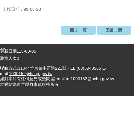
醫
上版日期：99-06-23
療
資
源
回上一頁
回最上面
社
區
:::
更新日期
115-08-05
資
源
瀏覽人次
0
聯絡方式:31044竹東鎮中正路221號 TEL:(03)5943566 E-
門
mail:
1000152@hchg.gov.tw
診
如對本所有任何意見或疑問 請 mail to 1000152@hchg.gov.tw
時
本網站為新竹縣竹東鎮版權所有
間
表
預
防
與
注
射