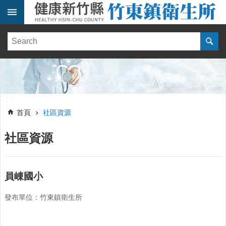
跳到主要內容區塊
:::
健
康
訊
息
單
:::
位
:::
簡
首頁
社區資源
介
社區資源
便
民
服
務
員崠國小
線
發布單位：竹東鎮衛生所
上
報
名