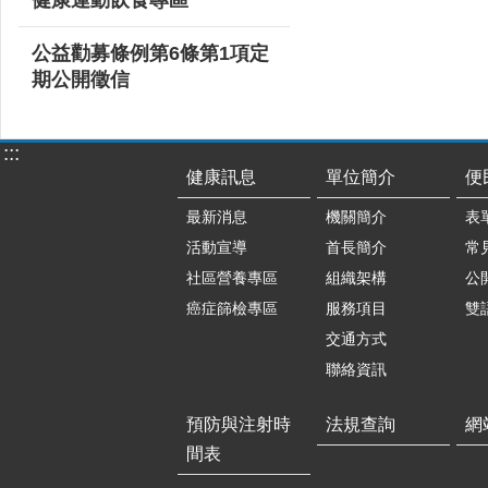
公益勸募條例第6條第1項定
期公開徵信
:::
健康訊息
單位簡介
便
最新消息
機關簡介
表
活動宣導
首長簡介
常
社區營養專區
組織架構
公
癌症篩檢專區
服務項目
雙
交通方式
聯絡資訊
預防與注射時
法規查詢
網
間表