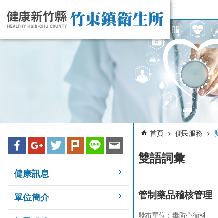
:::
跳到主要內容區塊
:::
:::
首頁
便民服務
雙語詞彙
健康訊息
管制藥品稽核管理
單位簡介
發布單位：毒防心衛科