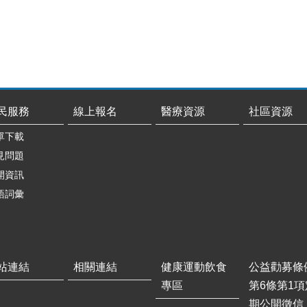
民服務
線上報名
醫療資源
社區資源
單下載
見問題
開資訊
語詞彙
站連結
相關連結
健康運動飲食
公益勸募條
專區
第6條第1項
期公開徵信