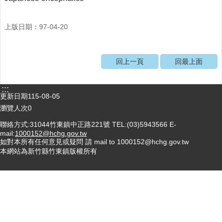
醫
療
上版日期：97-04-20
資
源
回上一頁
回最上面
社
區
資
:::
源
更新日期
115-08-05
瀏覽人次
0
門
聯絡方式:31044竹東鎮中正路221號 TEL:(03)5943566 E-
診
mail:
1000152@hchg.gov.tw
時
如對本所有任何意見或疑問 請 mail to 1000152@hchg.gov.tw
間
本網站為新竹縣竹東鎮版權所有
表
預
防
與
注
射