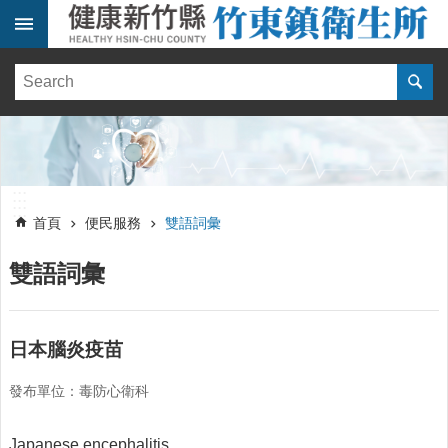
跳到主要內容區塊
:::
健
康
訊
息
單
:::
位
:::
簡
首頁
便民服務
雙語詞彙
介
雙語詞彙
便
民
服
務
日本腦炎疫苗
線
發布單位：毒防心衛科
上
報
名
Japanese encephalitis