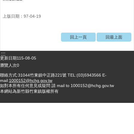
醫
療
上版日期：97-04-19
資
源
回上一頁
回最上面
社
區
資
:::
源
更新日期
115-08-05
瀏覽人次
0
門
聯絡方式:31044竹東鎮中正路221號 TEL:(03)5943566 E-
診
mail:
1000152@hchg.gov.tw
時
如對本所有任何意見或疑問 請 mail to 1000152@hchg.gov.tw
間
本網站為新竹縣竹東鎮版權所有
表
預
防
與
注
射