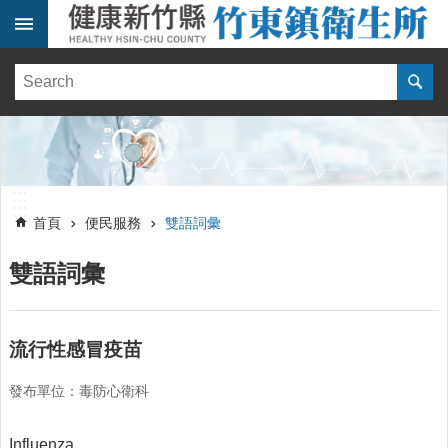
跳到主要內容區塊
:::
健
康
訊
息
單
:::
位
:::
簡
首頁
便民服務
雙語詞彙
介
雙語詞彙
便
民
服
務
流行性感冒疫苗
線
發布單位：毒防心衛科
上
報
名
Influenza