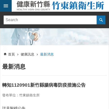
跳到主要內容區塊
:::
健
康
訊
息
單
:::
位
:::
簡
首頁
健康訊息
最新消息
介
最新消息
便
民
服
務
轉知1120901新竹縣腸病毒防疫措施公告
線
發布單位：竹東鎮衛生所
上
報
名
詳見附檔公告