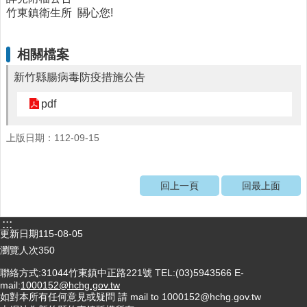
竹東鎮衛生所 關心您!
醫
療
資
相關檔案
源
新竹縣腸病毒防疫措施公告
社
區
pdf
資
源
上版日期：112-09-15
門
診
回上一頁
回最上面
時
間
表
:::
更新日期
115-08-05
預
瀏覽人次
350
防
與
聯絡方式:31044竹東鎮中正路221號 TEL:(03)5943566 E-
注
mail:
1000152@hchg.gov.tw
如對本所有任何意見或疑問 請 mail to 1000152@hchg.gov.tw
射