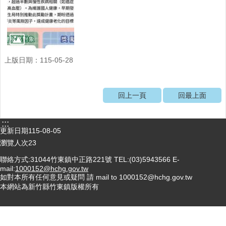
醫
療
資
源
上版日期：115-05-28
社
區
資
回上一頁
回最上面
源
門
:::
診
更新日期
115-08-05
時
瀏覽人次
23
間
表
聯絡方式:31044竹東鎮中正路221號 TEL:(03)5943566 E-
mail:
1000152@hchg.gov.tw
如對本所有任何意見或疑問 請 mail to 1000152@hchg.gov.tw
預
本網站為新竹縣竹東鎮版權所有
防
與
注
射