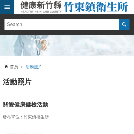
跳到主要內容區塊
:::
健
康
訊
息
單
:::
位
:::
簡
首頁
活動照片
介
活動照片
便
民
服
務
關愛健康健檢活動
線
發布單位：竹東鎮衛生所
上
報
名