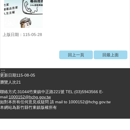
醫
療
資
源
上版日期：115-05-28
社
區
資
回上一頁
回最上面
源
門
:::
診
更新日期
115-08-05
時
瀏覽人次
21
間
表
聯絡方式:31044竹東鎮中正路221號 TEL:(03)5943566 E-
mail:
1000152@hchg.gov.tw
如對本所有任何意見或疑問 請 mail to 1000152@hchg.gov.tw
預
本網站為新竹縣竹東鎮版權所有
防
與
注
射