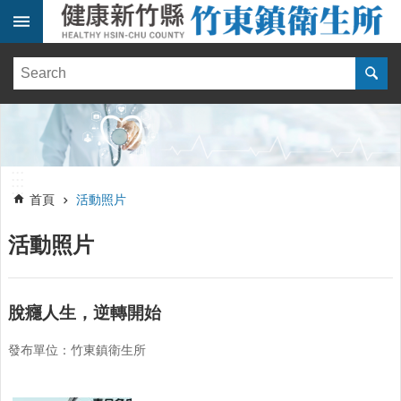
跳到主要內容區塊
:::
健
康
訊
息
單
:::
位
:::
簡
首頁
活動照片
介
活動照片
便
民
服
務
脫癮人生，逆轉開始
線
發布單位：竹東鎮衛生所
上
報
名