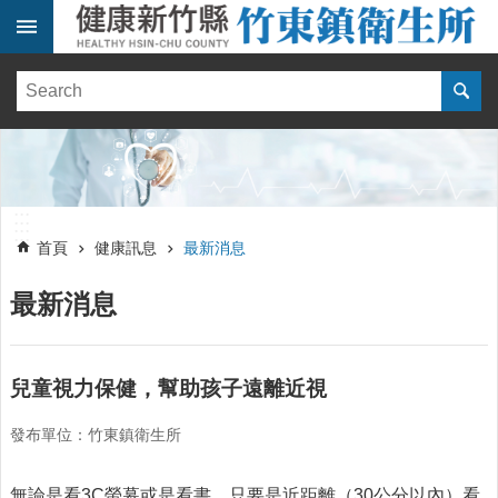
跳到主要內容區塊
:::
健
康
訊
息
單
:::
位
:::
簡
首頁
健康訊息
最新消息
介
最新消息
便
民
服
務
兒童視力保健，幫助孩子遠離近視
線
發布單位：竹東鎮衛生所
上
報
名
無論是看3C螢幕或是看書，只要是近距離（30公分以內）看