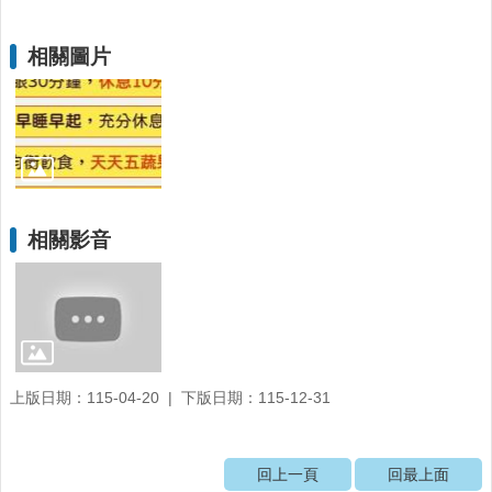
時
間
相關圖片
表
法
規
查
詢
網
站
相關影音
連
結
相
關
連
結
上版日期：115-04-20
下版日期：115-12-31
健
康
回上一頁
回最上面
運