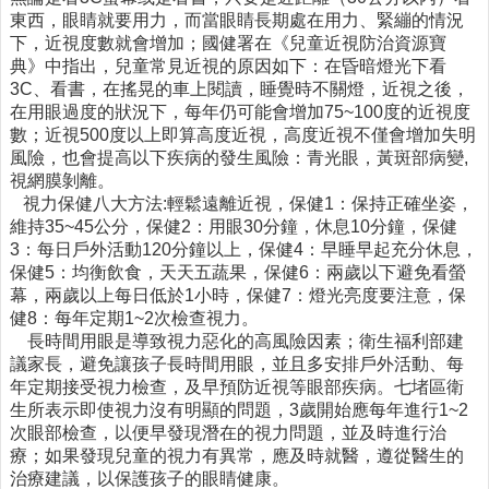
東西，眼睛就要用力，而當眼睛長期處在用力、緊繃的情況
醫
下，近視度數就會增加；國健署在《兒童近視防治資源寶
療
典》中指出，兒童常見近視的原因如下：在昏暗燈光下看
資
3C、看書，在搖晃的車上閱讀，睡覺時不關燈，近視之後，
源
在用眼過度的狀況下，每年仍可能會增加75~100度的近視度
數；近視500度以上即算高度近視，高度近視不僅會增加失明
社
風險，也會提高以下疾病的發生風險：青光眼，黃斑部病變,
區
視網膜剝離。
資
視力保健八大方法:輕鬆遠離近視，保健1：保持正確坐姿，
源
維持35~45公分，保健2：用眼30分鐘，休息10分鐘，保健
3：每日戶外活動120分鐘以上，保健4：早睡早起充分休息，
門
保健5：均衡飲食，天天五蔬果，保健6：兩歲以下避免看螢
診
幕，兩歲以上每日低於1小時，保健7：燈光亮度要注意，保
時
健8：每年定期1~2次檢查視力。
間
長時間用眼是導致視力惡化的高風險因素；衛生福利部建
表
議家長，避免讓孩子長時間用眼，並且多安排戶外活動、每
預
年定期接受視力檢查，及早預防近視等眼部疾病。七堵區衛
防
生所表示即使視力沒有明顯的問題，3歲開始應每年進行1~2
與
次眼部檢查，以便早發現潛在的視力問題，並及時進行治
注
療；如果發現兒童的視力有異常，應及時就醫，遵從醫生的
射
治療建議，以保護孩子的眼睛健康。