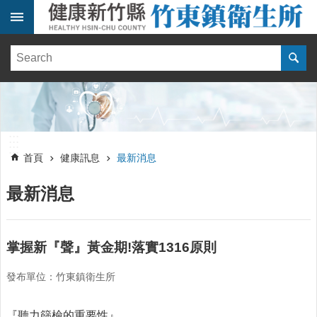
跳到主要內容區塊
:::
健
康
訊
息
單
:::
位
:::
簡
首頁
健康訊息
最新消息
介
最新消息
便
民
服
務
掌握新『聲』黃金期!落實1316原則
線
發布單位：竹東鎮衛生所
上
報
名
『聽力篩檢的重要性』