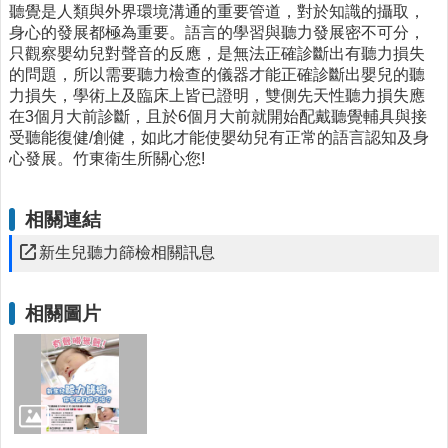
時
聽覺是人類與外界環境溝通的重要管道，對於知識的攝取，
間
身心的發展都極為重要。語言的學習與聽力發展密不可分，
表
只觀察嬰幼兒對聲音的反應，是無法正確診斷出有聽力損失
的問題，所以需要聽力檢查的儀器才能正確診斷出嬰兒的聽
法
力損失，學術上及臨床上皆已證明，雙側先天性聽力損失應
規
在3個月大前診斷，且於6個月大前就開始配戴聽覺輔具與接
查
受聽能復健/創健，如此才能使嬰幼兒有正常的語言認知及身
詢
心發展。竹東衛生所關心您!
網
站
相關連結
連
新生兒聽力篩檢相關訊息
結
相
相關圖片
關
連
結
健
康
運