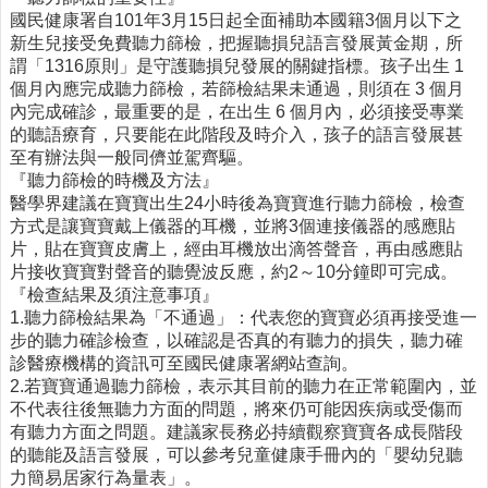
國民健康署自101年3月15日起全面補助本國籍3個月以下之
醫
新生兒接受免費聽力篩檢，把握聽損兒語言發展黃金期，所
療
謂「1316原則」是守護聽損兒發展的關鍵指標。孩子出生 1
資
個月內應完成聽力篩檢，若篩檢結果未通過，則須在 3 個月
源
內完成確診，最重要的是，在出生 6 個月內，必須接受專業
的聽語療育，只要能在此階段及時介入，孩子的語言發展甚
社
至有辦法與一般同儕並駕齊驅。
區
『聽力篩檢的時機及方法』
資
醫學界建議在寶寶出生24小時後為寶寶進行聽力篩檢，檢查
源
方式是讓寶寶戴上儀器的耳機，並將3個連接儀器的感應貼
片，貼在寶寶皮膚上，經由耳機放出滴答聲音，再由感應貼
門
片接收寶寶對聲音的聽覺波反應，約2～10分鐘即可完成。
診
『檢查結果及須注意事項』
時
1.聽力篩檢結果為「不通過」：代表您的寶寶必須再接受進一
間
步的聽力確診檢查，以確認是否真的有聽力的損失，聽力確
表
診醫療機構的資訊可至國民健康署網站查詢。
預
2.若寶寶通過聽力篩檢，表示其目前的聽力在正常範圍內，並
防
不代表往後無聽力方面的問題，將來仍可能因疾病或受傷而
與
有聽力方面之問題。建議家長務必持續觀察寶寶各成長階段
注
的聽能及語言發展，可以參考兒童健康手冊內的「嬰幼兒聽
射
力簡易居家行為量表」。