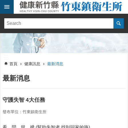
跳到主要內容區塊
:::
健
康
訊
息
單
:::
位
:::
簡
首頁
健康訊息
最新消息
介
最新消息
便
民
服
務
守護失智 4大任務
線
發布單位：竹東鎮衛生所
上
報
名
看、問、留、撥 (幫助失智者 找到回家的路)