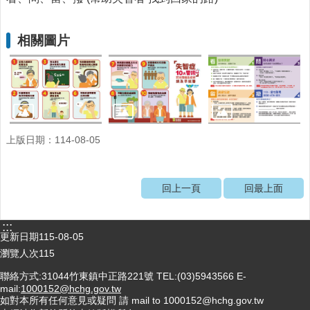
醫
療
相關圖片
資
源
社
區
資
源
上版日期：114-08-05
門
診
回上一頁
回最上面
時
間
表
:::
更新日期
115-08-05
預
瀏覽人次
115
防
與
聯絡方式:31044竹東鎮中正路221號 TEL:(03)5943566 E-
注
mail:
1000152@hchg.gov.tw
如對本所有任何意見或疑問 請 mail to 1000152@hchg.gov.tw
射