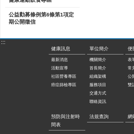
公益勸募條例第6條第1項定
期公開徵信
:::
健康訊息
單位簡介
便
最新消息
機關簡介
表
活動宣導
首長簡介
常
社區營養專區
組織架構
公
癌症篩檢專區
服務項目
雙
交通方式
聯絡資訊
預防與注射時
法規查詢
網
間表