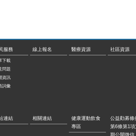
民服務
線上報名
醫療資源
社區資源
單下載
見問題
開資訊
語詞彙
站連結
相關連結
健康運動飲食
公益勸募條
專區
第6條第1項
期公開徵信