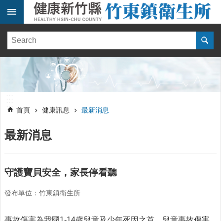
跳到主要內容區塊
:::
健
康
訊
息
單
:::
位
:::
簡
首頁
健康訊息
最新消息
介
最新消息
便
民
服
務
守護寶貝安全，家長停看聽
線
發布單位：竹東鎮衛生所
上
報
名
事故傷害為我國1-14歲兒童及少年死因之首，兒童事故傷害