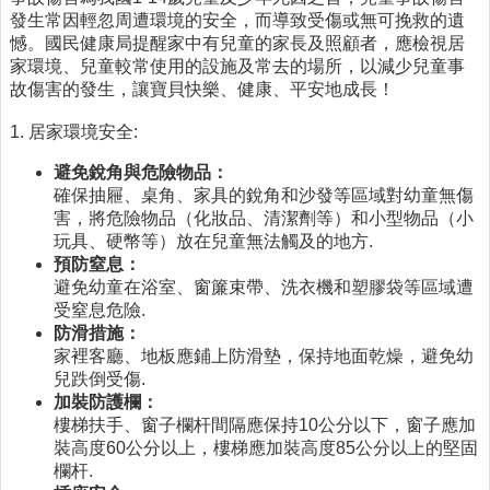
發生常因輕忽周遭環境的安全，而導致受傷或無可挽救的遺
醫
憾。國民健康局提醒家中有兒童的家長及照顧者，應檢視居
療
家環境、兒童較常使用的設施及常去的場所，以減少兒童事
資
故傷害的發生，讓寶貝快樂、健康、平安地成長！
源
1. 居家環境安全:
社
區
避免銳角與危險物品：
資
確保抽屜、桌角、家具的銳角和沙發等區域對幼童無傷
源
害，將危險物品（化妝品、清潔劑等）和小型物品（小
玩具、硬幣等）放在兒童無法觸及的地方.
門
預防窒息：
診
避免幼童在浴室、窗簾束帶、洗衣機和塑膠袋等區域遭
時
受窒息危險.
間
防滑措施：
表
家裡客廳、地板應鋪上防滑墊，保持地面乾燥，避免幼
兒跌倒受傷.
預
加裝防護欄：
防
樓梯扶手、窗子欄杆間隔應保持10公分以下，窗子應加
與
裝高度60公分以上，樓梯應加裝高度85公分以上的堅固
注
欄杆.
射