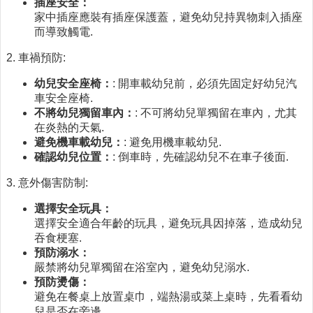
插座安全：
時
家中插座應裝有插座保護蓋，避免幼兒持異物刺入插座
間
而導致觸電.
表
2. 車禍預防:
法
規
幼兒安全座椅：
: 開車載幼兒前，必須先固定好幼兒汽
查
車安全座椅.
詢
不將幼兒獨留車內：
: 不可將幼兒單獨留在車內，尤其
在炎熱的天氣.
網
避免機車載幼兒：
: 避免用機車載幼兒.
站
確認幼兒位置：
: 倒車時，先確認幼兒不在車子後面.
連
結
3. 意外傷害防制:
相
選擇安全玩具：
關
選擇安全適合年齡的玩具，避免玩具因掉落，造成幼兒
連
吞食梗塞.
結
預防溺水：
嚴禁將幼兒單獨留在浴室內，避免幼兒溺水.
健
預防燙傷：
康
避免在餐桌上放置桌巾，端熱湯或菜上桌時，先看看幼
運
兒是否在旁邊.