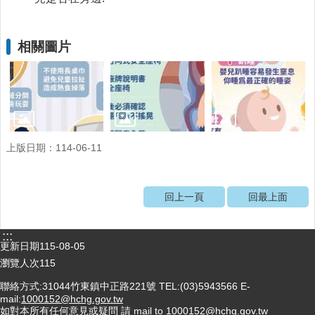
動
飲
食
相關圖片
專
區
公
益
勸
募
上版日期：114-06-11
條
例
第
6
回上一頁
回最上面
條
第
:::
1
更新日期
115-08-05
項
瀏覽人次
115
定
期
聯絡方式:31044竹東鎮中正路221號 TEL:(03)5943566 E-
公
mail:
1000152@hchg.gov.tw
開
如對本所有任何意見或疑問 請 mail to 1000152@hchg.gov.tw