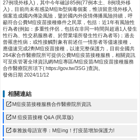
27例境外移入)，其中今年確診85例(77例本土、8例境外移
動
入)，目前尚未有感染M痘Ib型病毒個案，惟須留意境外移入
飲
個案造成國內傳染風險，鑒於國內外疫情傳播風險持續，呼
食
籲符合公費M痘疫苗接種條件之民眾，包括：近1年有風險性
專
行為者(例如：多重性伴侶，包括在非同一時間與超過1人發生
區
性行為、性交易服務者、於營業場所發生性行為者等)；過去
公
曾罹患性病；或性接觸對象有前述任一情形者等儘速接種，
益
應儘速完成2劑M痘疫苗接種，以達完整保護力，目前全國共
勸
264家合作醫療院所可提供公費M痘疫苗接種服務，相關資訊
募
可至疾管署全球資訊網/M痘專區/M痘疫苗/M痘疫苗接種服務
條
合作醫療院所項下( https://gov.tw/3SG )查詢。
例
發佈日期 2024/11/12
第
6
條
相關連結
第
M痘疫苗接種服務合作醫療院所資訊
1
項
M 痘疫苗接種 Q&A (民眾版)
定
期
泰雅族母語宣導：M痘ing！打疫苗增加保護力!
公
開