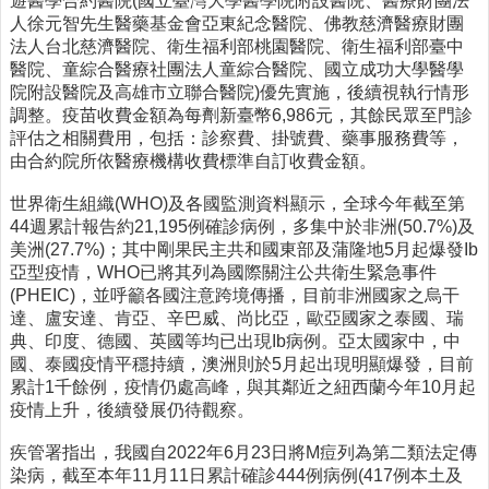
遊醫學合約醫院(國立臺灣大學醫學院附設醫院、醫療財團法
時
人徐元智先生醫藥基金會亞東紀念醫院、佛教慈濟醫療財團
間
法人台北慈濟醫院、衛生福利部桃園醫院、衛生福利部臺中
表
醫院、童綜合醫療社團法人童綜合醫院、國立成功大學醫學
院附設醫院及高雄市立聯合醫院)優先實施，後續視執行情形
法
調整。疫苗收費金額為每劑新臺幣6,986元，其餘民眾至門診
規
評估之相關費用，包括：診察費、掛號費、藥事服務費等，
查
由合約院所依醫療機構收費標準自訂收費金額。
詢
世界衛生組織(WHO)及各國監測資料顯示，全球今年截至第
網
44週累計報告約21,195例確診病例，多集中於非洲(50.7%)及
站
美洲(27.7%)；其中剛果民主共和國東部及蒲隆地5月起爆發Ib
連
亞型疫情，WHO已將其列為國際關注公共衛生緊急事件
結
(PHEIC)，並呼籲各國注意跨境傳播，目前非洲國家之烏干
達、盧安達、肯亞、辛巴威、尚比亞，歐亞國家之泰國、瑞
相
典、印度、德國、英國等均已出現Ib病例。亞太國家中，中
關
國、泰國疫情平穩持續，澳洲則於5月起出現明顯爆發，目前
連
累計1千餘例，疫情仍處高峰，與其鄰近之紐西蘭今年10月起
結
疫情上升，後續發展仍待觀察。
健
疾管署指出，我國自2022年6月23日將M痘列為第二類法定傳
康
染病，截至本年11月11日累計確診444例病例(417例本土及
運