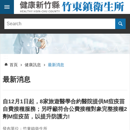
跳到主要內容區塊
:::
健
康
訊
息
單
:::
位
:::
簡
首頁
健康訊息
最新消息
介
最新消息
便
民
服
務
自12月1日起，8家旅遊醫學合約醫院提供M痘疫苗
自費接種服務；另呼籲符合公費接種對象完整接種2
線
上
劑M痘疫苗，以提升防護力!
報
名
發布單位：竹東鎮衛生所