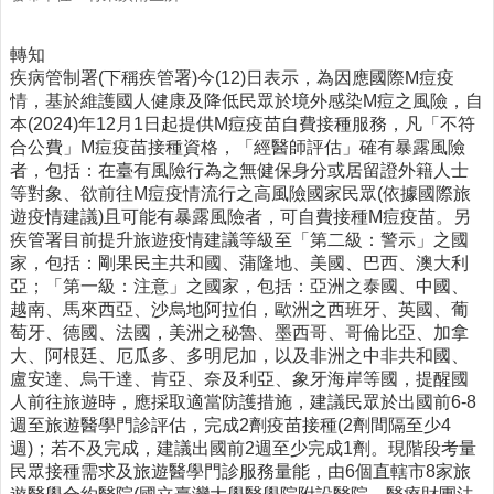
醫
轉知
療
疾病管制署(下稱疾管署)今(12)日表示，為因應國際M痘疫
資
情，基於維護國人健康及降低民眾於境外感染M痘之風險，自
源
本(2024)年12月1日起提供M痘疫苗自費接種服務，凡「不符
社
合公費」M痘疫苗接種資格，「經醫師評估」確有暴露風險
區
者，包括：在臺有風險行為之無健保身分或居留證外籍人士
資
等對象、欲前往M痘疫情流行之高風險國家民眾(依據國際旅
源
遊疫情建議)且可能有暴露風險者，可自費接種M痘疫苗。另
疾管署目前提升旅遊疫情建議等級至「第二級：警示」之國
門
家，包括：剛果民主共和國、蒲隆地、美國、巴西、澳大利
診
亞；「第一級：注意」之國家，包括：亞洲之泰國、中國、
時
越南、馬來西亞、沙烏地阿拉伯，歐洲之西班牙、英國、葡
間
萄牙、德國、法國，美洲之秘魯、墨西哥、哥倫比亞、加拿
表
大、阿根廷、厄瓜多、多明尼加，以及非洲之中非共和國、
盧安達、烏干達、肯亞、奈及利亞、象牙海岸等國，提醒國
預
人前往旅遊時，應採取適當防護措施，建議民眾於出國前6-8
防
週至旅遊醫學門診評估，完成2劑疫苗接種(2劑間隔至少4
與
週)；若不及完成，建議出國前2週至少完成1劑。現階段考量
注
民眾接種需求及旅遊醫學門診服務量能，由6個直轄市8家旅
射